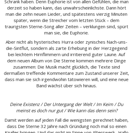
Schrank haben. Denn Euphorie ist von allen Gefühlen, die man
derzeit so haben kann, das unwahrscheinlichste. Dann hört
man die zehn neuen Lieder, und spätestens vierzig Minuten
später, wenn die Streicher vom letzten Stück – dem
traurigsten Sterne-Song aller Zeiten – verklungen sind, spürt
man sie, die Euphorie.
Aber nicht als hysterisches Hurra oder zynisches Nach-uns-
die-Sintflut, sondern als zarte Erhebung in der Herzgegend
bei leichtem Hirnflimmern und irritierend guter Laune. Auf
dem neuen Album von Die Sterne kommen mehrere Dinge
zusammen: Die Musik macht glücklich, die Texte sind
dermaßen treffende Kommentare zum Zustand unserer Zeit,
dass man sie sich irgendwohin tätowieren will, und eine neue
Band wächst über sich hinaus.
Deine Existenz / Der Untergang der Welt / Im Keim / Du
meinst es doch nur gut / Wie kann das denn sein?
Damit werden auf jeden Fall die wenigsten gerechnet haben,
dass Die Sterne 32 Jahre nach Gründung noch mal so einen
Knaller bringen. Und das nicht im Sinne von Alterswerk. ‚Hallo