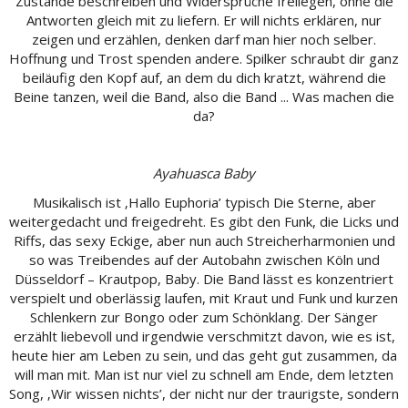
Zustände beschreiben und Widersprüche freilegen, ohne die
Antworten gleich mit zu liefern. Er will nichts erklären, nur
zeigen und erzählen, denken darf man hier noch selber.
Hoffnung und Trost spenden andere. Spilker schraubt dir ganz
beiläufig den Kopf auf, an dem du dich kratzt, während die
Beine tanzen, weil die Band, also die Band ... Was machen die
da?
Ayahuasca Baby
Musikalisch ist ‚Hallo Euphoria’ typisch Die Sterne, aber
weitergedacht und freigedreht. Es gibt den Funk, die Licks und
Riffs, das sexy Eckige, aber nun auch Streicherharmonien und
so was Treibendes auf der Autobahn zwischen Köln und
Düsseldorf – Krautpop, Baby. Die Band lässt es konzentriert
verspielt und oberlässig laufen, mit Kraut und Funk und kurzen
Schlenkern zur Bongo oder zum Schönklang. Der Sänger
erzählt liebevoll und irgendwie verschmitzt davon, wie es ist,
heute hier am Leben zu sein, und das geht gut zusammen, da
will man mit. Man ist nur viel zu schnell am Ende, dem letzten
Song, ‚Wir wissen nichts’, der nicht nur der traurigste, sondern