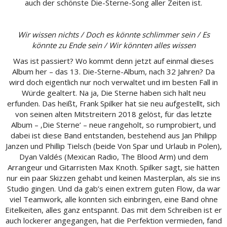
auch der schönste Die-Sterne-Song aller Zeiten ist.
Wir wissen nichts / Doch es könnte schlimmer sein / Es
könnte zu Ende sein / Wir könnten alles wissen
Was ist passiert? Wo kommt denn jetzt auf einmal dieses
Album her – das 13. Die-Sterne-Album, nach 32 Jahren? Da
wird doch eigentlich nur noch verwaltet und im besten Fall in
Würde gealtert. Na ja, Die Sterne haben sich halt neu
erfunden. Das heißt, Frank Spilker hat sie neu aufgestellt, sich
von seinen alten Mitstreitern 2018 gelöst, für das letzte
Album – ‚Die Sterne’ – neue rangeholt, so rumprobiert, und
dabei ist diese Band entstanden, bestehend aus Jan Philipp
Janzen und Phillip Tielsch (beide Von Spar und Urlaub in Polen),
Dyan Valdés (Mexican Radio, The Blood Arm) und dem
Arrangeur und Gitarristen Max Knoth. Spilker sagt, sie hätten
nur ein paar Skizzen gehabt und keinen Masterplan, als sie ins
Studio gingen. Und da gab’s einen extrem guten Flow, da war
viel Teamwork, alle konnten sich einbringen, eine Band ohne
Eitelkeiten, alles ganz entspannt. Das mit dem Schreiben ist er
auch lockerer angegangen, hat die Perfektion vermieden, fand